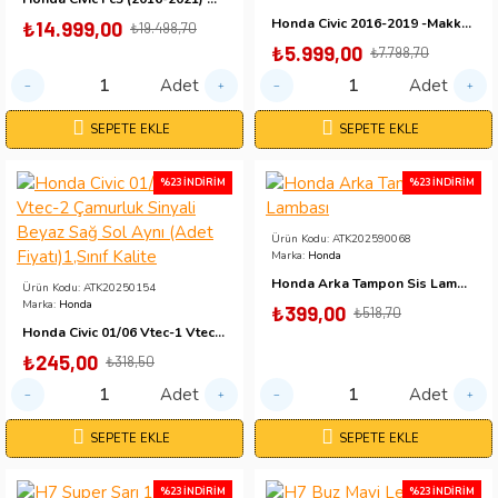
Honda Civic 2016-2019 -Makkajsız- Fc5 Gündüz Ledi Ağaç (Çam)Dizayn Turuncu Sinyal
₺14.999,00
₺19.498,70
₺5.999,00
₺7.798,70
Adet
Adet
SEPETE EKLE
SEPETE EKLE
%23 İNDIRIM
%23 İNDIRIM
Ürün Kodu:
ATK202590068
Marka:
Honda
Honda Arka Tampon Sis Lambası
Ürün Kodu:
ATK20250154
Marka:
Honda
₺399,00
₺518,70
Honda Civic 01/06 Vtec-1 Vtec-2 Çamurluk Sinyali Beyaz Sağ Sol Aynı (Adet Fiyatı)1,Sınıf Kalite
₺245,00
₺318,50
Adet
Adet
SEPETE EKLE
SEPETE EKLE
%23 İNDIRIM
%23 İNDIRIM