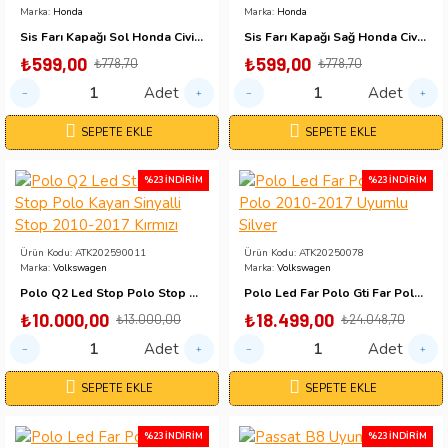
Marka:
Honda
Marka:
Honda
Sis Farı Kapağı Sol Honda Civic İes 1999-2000 Makyajlı Kasa | Sis Delikli
Sis Farı Kapağı Sağ Honda Civic İes 1999-2000 Makyajlı Kasa | Sis Delikli
₺599,00
₺599,00
₺778,70
₺778,70
Adet
Adet
SEPETE EKLE
SEPETE EKLE
%23 İNDIRIM
%23 İNDIRIM
Ürün Kodu:
ATK202590011
Ürün Kodu:
ATK20250078
Marka:
Volkswagen
Marka:
Volkswagen
Polo Q2 Led Stop Polo Stop Polo Kayan Sinyalli Stop 2010-2017 Kırmızı
Polo Led Far Polo Gti Far Polo 2010-2017 Uyumlu Silver
₺10.000,00
₺18.499,00
₺13.000,00
₺24.048,70
Adet
Adet
SEPETE EKLE
SEPETE EKLE
%23 İNDIRIM
%23 İNDIRIM