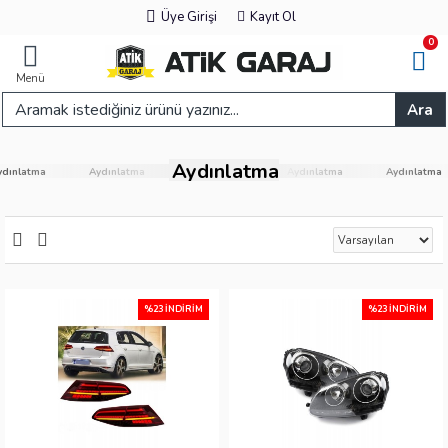
Üye Girişi
Kayıt Ol
0
Menü
Ara
Aydınlatma
Aydınlatma
Aydınlatma
Aydınlatma
Aydınlatma
Aydı
%23 İNDIRIM
%23 İNDIRIM