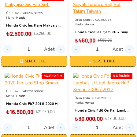
Ürün Kodu:
ATK20250255
Marka:
Honda
Ürün Kodu:
ATK20260015
Marka:
Honda
Honda Civic İes Kare Makyajsız Sis Farı Seti
Honda Civic Ies Çamurluk Sinyali Turuncu Sağ Sol Takım Taiwan
₺2.500,00
₺3.250,00
₺450,00
₺585,00
Adet
Adet
SEPETE EKLE
SEPETE EKLE
%23 İNDIRIM
%23 İNDIRIM
Ürün Kodu:
ATK20250066
Marka:
Honda
Ürün Kodu:
ATK20250032
Marka:
Honda
Honda Civic Fk7 2016-2020 Hb Led Stop Smoke
Honda Civic Fd6 Ön Far Lambası U Ledli Mercekli Bi-Xenon 2006 / 2012
₺16.500,00
₺21.450,00
₺30.000,00
₺39.000,00
Adet
Adet