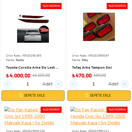
%23 İNDIRIM
%23 İNDIRIM
Ürün Kodu:
ATK20250185
Ürün Kodu:
ATK202590067
Marka:
Toyota
Marka:
Tofaş
Toyota Corolla Arka Sis Ledi 2019+
Tofaş Arka Tampon Sisi
₺4.000,00
₺470,00
₺5.200,00
₺611,00
Adet
Adet
SEPETE EKLE
SEPETE EKLE
%23 İNDIRIM
%23 İNDIRIM
Ürün Kodu:
ATK2025900120
Ürün Kodu:
ATK202590121