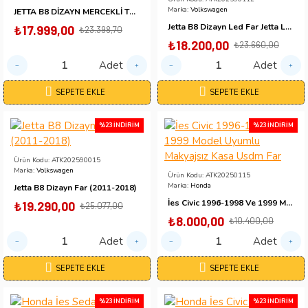
Marka:
Volkswagen
JETTA B8 DİZAYN MERCEKLİ TÜV ONAYLI LED FAR KAYAR SİNYAL
Jetta B8 Dizayn Led Far Jetta Led Far Jetta 2011-2017 Uyumlu Far Tak Çalıştır Arıza Işığı Yakmaz
₺17.999,00
₺23.398,70
₺18.200,00
₺23.660,00
Adet
Adet
SEPETE EKLE
SEPETE EKLE
%23 İNDIRIM
%23 İNDIRIM
Ürün Kodu:
ATK202590015
Marka:
Volkswagen
Ürün Kodu:
ATK20250115
Marka:
Honda
Jetta B8 Dizayn Far (2011-2018)
İes Civic 1996-1998 Ve 1999 Model Uyumlu Makyajsız Kasa Usdm Far
₺19.290,00
₺25.077,00
₺8.000,00
₺10.400,00
Adet
Adet
SEPETE EKLE
SEPETE EKLE
%23 İNDIRIM
%23 İNDIRIM