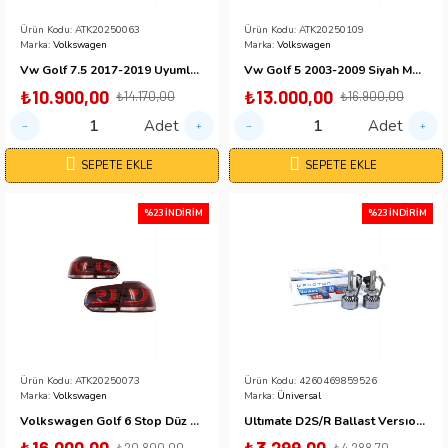
Ürün Kodu:
ATK20250063
Ürün Kodu:
ATK20250109
Marka:
Volkswagen
Marka:
Volkswagen
Vw Golf 7.5 2017-2019 Uyumlu Kırmızı Kayar Sinyali Ledli Arka Stop Lambası
Vw Golf 5 2003-2009 Siyah Mercekli R32 Ön Far Lambası
₺10.900,00
₺13.000,00
₺14.170,00
₺16.900,00
Adet
Adet
SEPETE EKLE
SEPETE EKLE
%23 İNDIRIM
%23 İNDIRIM
Ürün Kodu:
ATK20250073
Ürün Kodu:
4260469859526
Marka:
Volkswagen
Marka:
Üniversal
Volkswagen Golf 6 Stop Düz Sinyal Gülen Yüz Stop 2009-2012
Ultımate D2S/R Ballast Versıon Led Ul2342
₺20.800,00
₺4.288,70