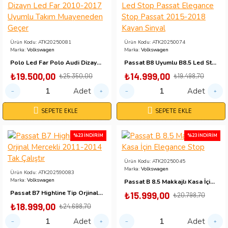
Ürün Kodu:
ATK20250081
Ürün Kodu:
ATK20250074
Marka:
Volkswagen
Marka:
Volkswagen
Polo Led Far Polo Audi Dizayn Led Far 2010-2017 Uyumlu Takım Muayeneden Geçer
Passat B8 Uyumlu B8.5 Led Stop Passat Elegance Stop Passat 2015-2018 Kayan Sinyal
₺19.500,00
₺14.999,00
₺25.350,00
₺19.498,70
Adet
Adet
SEPETE EKLE
SEPETE EKLE
%23 İNDIRIM
%23 İNDIRIM
Ürün Kodu:
ATK20250045
Marka:
Volkswagen
Ürün Kodu:
ATK202590083
Marka:
Volkswagen
Passat B 8.5 Makkajlı Kasa İçin Elegance Stop
Passat B7 Highline Tip Orjinal Mercekli 2011-2014 Tak Çalıştır
₺15.999,00
₺20.798,70
₺18.999,00
₺24.698,70
Adet
Adet