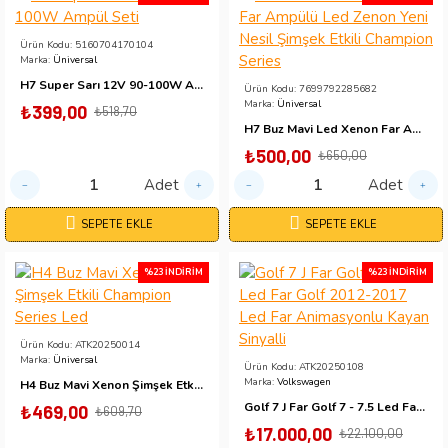
Ürün Kodu:
5160704170104
Marka:
Üniversal
H7 Super Sarı 12V 90-100W Ampül Seti
Ürün Kodu:
7699792285682
Marka:
Üniversal
₺399,00
₺518,70
H7 Buz Mavi Led Xenon Far Ampülü Led Zenon Yeni Nesil Şimşek Etkili Champion Series
₺500,00
₺650,00
Adet
Adet
SEPETE EKLE
SEPETE EKLE
%23 İNDIRIM
%23 İNDIRIM
Ürün Kodu:
ATK20250014
Marka:
Üniversal
Ürün Kodu:
ATK20250108
Marka:
Volkswagen
H4 Buz Mavi Xenon Şimşek Etkili Champion Series Led
Golf 7 J Far Golf 7 - 7.5 Led Far Golf 2012-2017 Led Far Animasyonlu Kayan Sinyalli
₺469,00
₺609,70
₺17.000,00
₺22.100,00