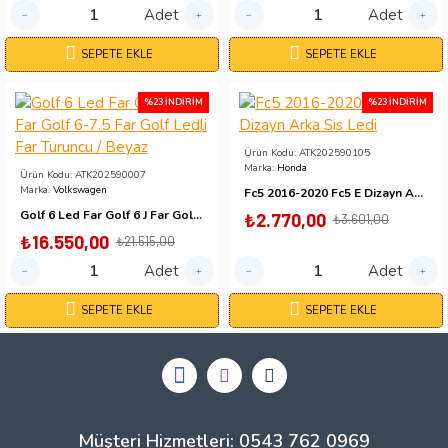
Adet
Adet
SEPETE EKLE
SEPETE EKLE
%23 İNDIRIM
%23 İNDIRIM
Ürün Kodu:
ATK202590105
Marka:
Honda
Ürün Kodu:
ATK202590007
Marka:
Volkswagen
Fc5 2016-2020 Fc5 E Dizayn Arka Sis Ledi
Golf 6 Led Far Golf 6 J Far Golf 6-7.5 Far Golf Ledli Far Turuncu / Beyaz
₺2.770,00
₺3.601,00
₺16.550,00
₺21.515,00
Adet
Adet
SEPETE EKLE
SEPETE EKLE
Müşteri Hizmetleri: 0543 762 0969