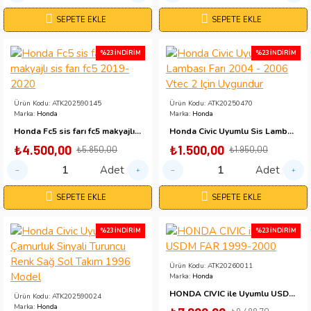
SEPETE EKLE
SEPETE EKLE
%23 İNDIRIM
%23 İNDIRIM
Ürün Kodu:
ATK202590145
Ürün Kodu:
ATK20250470
Marka:
Honda
Marka:
Honda
Honda Fc5 sis farı fc5 makyajlı sis farı fc5 2019-2020
Honda Civic Uyumlu Sis Lambası Farı 2004 - 2006 Vtec 2 Için Uygundur
₺4.500,00
₺1.500,00
₺5.850,00
₺1.950,00
Adet
Adet
SEPETE EKLE
SEPETE EKLE
%23 İNDIRIM
%23 İNDIRIM
Ürün Kodu:
ATK20260011
Marka:
Honda
HONDA CIVIC ile Uyumlu USDM FAR 1999-2000
Ürün Kodu:
ATK202590024
Marka:
Honda