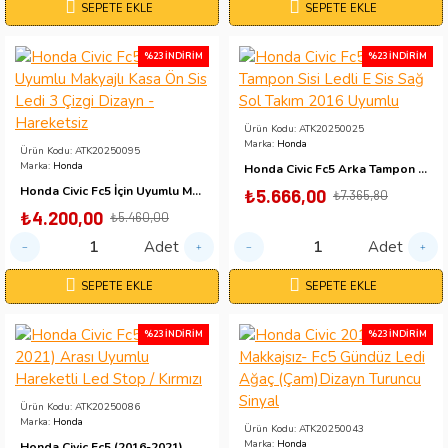
SEPETE EKLE
SEPETE EKLE
%23 İNDIRIM
%23 İNDIRIM
Ürün Kodu:
ATK20250025
Marka:
Honda
Ürün Kodu:
ATK20250095
Marka:
Honda
Honda Civic Fc5 Arka Tampon Sisi Ledli E Sis Sağ Sol Takım 2016 Uyumlu
Honda Civic Fc5 İçin Uyumlu Makyajlı Kasa Ön Sis Ledi 3 Çizgi Dizayn - Hareketsiz
₺5.666,00
₺7.365,80
₺4.200,00
₺5.460,00
Adet
Adet
SEPETE EKLE
SEPETE EKLE
%23 İNDIRIM
%23 İNDIRIM
Ürün Kodu:
ATK20250086
Marka:
Honda
Ürün Kodu:
ATK20250043
Marka:
Honda
Honda Civic Fc5 (2016-2021) Arası Uyumlu Hareketli Led Stop / Kırmızı