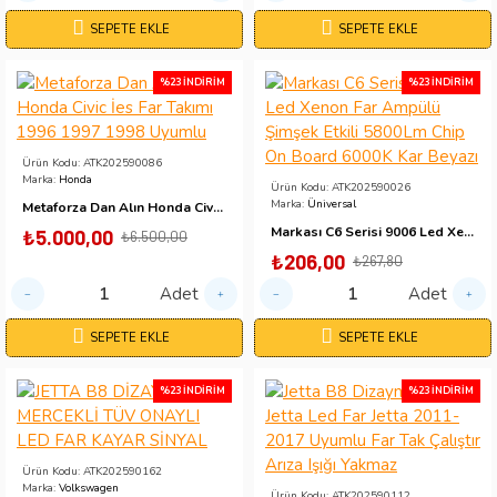
SEPETE EKLE
SEPETE EKLE
%23 İNDIRIM
%23 İNDIRIM
Ürün Kodu:
ATK202590086
Marka:
Honda
Ürün Kodu:
ATK202590026
Marka:
Üniversal
Metaforza Dan Alın Honda Civic İes Far Takımı 1996 1997 1998 Uyumlu
Markası C6 Serisi 9006 Led Xenon Far Ampülü Şimşek Etkili 5800Lm Chip On Board 6000K Kar Beyazı
₺5.000,00
₺6.500,00
₺206,00
₺267,80
Adet
Adet
SEPETE EKLE
SEPETE EKLE
%23 İNDIRIM
%23 İNDIRIM
Ürün Kodu:
ATK202590162
Marka:
Volkswagen
Ürün Kodu:
ATK202590112