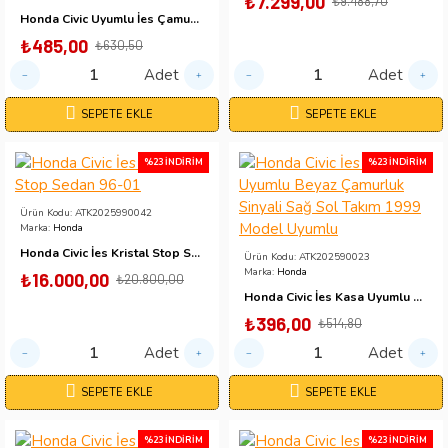
₺7.299,00
₺9.488,70
Honda Civic Uyumlu İes Çamurluk Sinyali Turuncu Renk Sağ Sol Takım 1996 Model
₺485,00
₺630,50
Adet
Adet
SEPETE EKLE
SEPETE EKLE
%23 İNDIRIM
%23 İNDIRIM
Ürün Kodu:
ATK2025990042
Marka:
Honda
Honda Civic İes Kristal Stop Sedan 96-01
Ürün Kodu:
ATK202590023
Marka:
Honda
₺16.000,00
₺20.800,00
Honda Civic İes Kasa Uyumlu Beyaz Çamurluk Sinyali Sağ Sol Takım 1999 Model Uyumlu
₺396,00
₺514,80
Adet
Adet
SEPETE EKLE
SEPETE EKLE
%23 İNDIRIM
%23 İNDIRIM