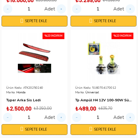
₺16.000,00
₺3.299,00
Adet
Adet
SEPETE EKLE
SEPETE EKLE
%23 İNDIRIM
%23 İNDIRIM
Ürün Kodu:
ATK20250240
Ürün Kodu:
5160704170012
Marka:
Honda
Marka:
Üniversal
Typer Arka Sis Ledi
Tp Ampül H4 12V 100-90W Süper Sarı
₺2.500,00
₺489,00
₺3.250,00
₺635,70
Adet
Adet
SEPETE EKLE
SEPETE EKLE