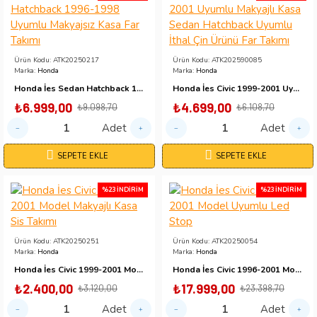
Ürün Kodu:
ATK20250217
Ürün Kodu:
ATK202590085
Marka:
Honda
Marka:
Honda
Honda İes Sedan Hatchback 1996-1998 Uyumlu Makyajsız Kasa Far Takımı
Honda İes Civic 1999-2001 Uyumlu Makyajlı Kasa Sedan Hatchback Uyumlu İthal Çin Ürünü Far Takımı
₺6.999,00
₺4.699,00
₺9.098,70
₺6.108,70
Adet
Adet
SEPETE EKLE
SEPETE EKLE
%23 İNDIRIM
%23 İNDIRIM
Ürün Kodu:
ATK20250251
Ürün Kodu:
ATK20250054
Marka:
Honda
Marka:
Honda
Honda İes Civic 1999-2001 Model Makyajlı Kasa Sis Takımı
Honda İes Civic 1996-2001 Model Uyumlu Led Stop
₺2.400,00
₺17.999,00
₺3.120,00
₺23.398,70
Adet
Adet