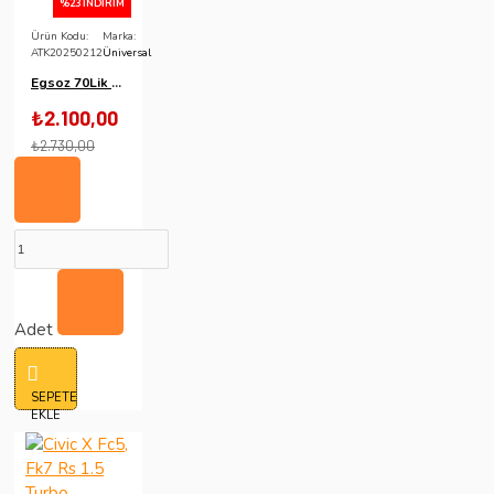
%23 İNDIRIM
Ürün Kodu:
Marka:
ATK20250212
Üniversal
Egsoz 70Lik Çift Sağ Sol Takım
₺2.100,00
₺2.730,00
Adet
SEPETE
EKLE