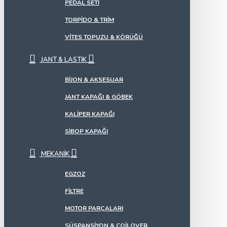
PEDAL SETI
TORPIDO & TRIM
VITES TOPUZU & KÖRÜĞÜ
JANT & LASTIK
BIJON & AKSESUAR
JANT KAPAĞI & GÖBEK
KALIPER KAPAĞI
SIBOP KAPAĞI
MEKANIK
EGZOZ
FILTRE
MOTOR PARÇALARI
SÜSPANSIYON & COILOVER