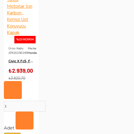
%23 İNDIRIM
Ürün Kodu:
Marka:
ATK20250265
Honda
Civic X Fc5, Fk7 Rs 1.5 Turbo Motorlar İçin Karbon , Kırmızı Üst Koruyucu Kapak
₺2.939,00
₺3.820,70
Adet