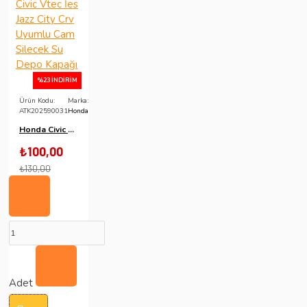
%23 İNDIRIM
Ürün Kodu:
Marka:
ATK202590031
Honda
Honda Civic Vtec İes Jazz City Crv Uyumlu Cam Silecek Su Depo Kapağı
₺100,00
₺130,00
Adet