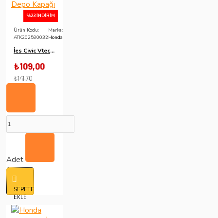
%23 İNDIRIM
Ürün Kodu:
Marka:
ATK202590032
Honda
İes Civic Vtech İes Fd6 Jazz City Crv Uyumlu Cam Silecek Su Depo Kapağı
₺109,00
₺141,70
Adet
SEPETE
EKLE