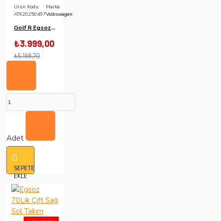
Ürün Kodu:
Marka:
ATK20250497
Volkswagen
Golf R Egsoz Çift
₺3.999,00
₺5.198,70
Adet
SEPETE
EKLE