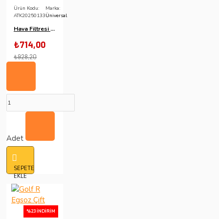
Ürün Kodu:
Marka:
ATK20250133
Üniversal
Hava Filtresi 115Mm
₺714,00
₺928,20
Adet
SEPETE
EKLE
%23 İNDIRIM