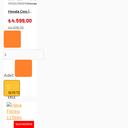
ATK202590056
Honda
Honda Civic İes 1996-2001 Model 1-4 Motor Uyumlu (1-6 Uyumsuz) Krom Hava Filtresi
₺4.599,00
₺5.978,70
Adet
SEPETE
EKLE
%23 İNDIRIM