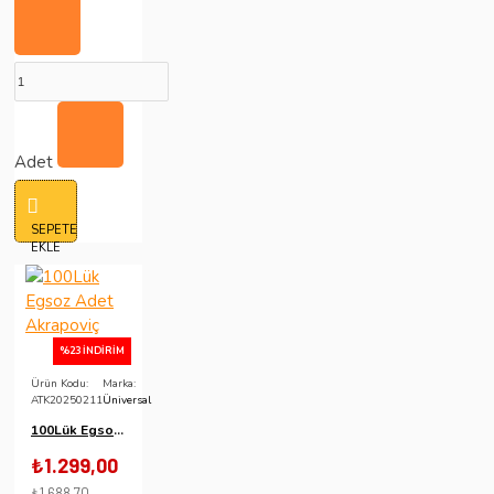
Adet
SEPETE
EKLE
%23 İNDIRIM
Ürün Kodu:
Marka:
ATK20250211
Üniversal
100Lük Egsoz Adet Akrapoviç
₺1.299,00
₺1.688,70