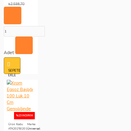
₺2.598,70
Adet
SEPETE
EKLE
%23 İNDIRIM
Ürün Kodu:
Marka:
ATK20250201
Üniversal