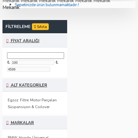
Mekanik
Mekanik
Mekanik
Mekanik
Mekanik
Mekanik
Sepetinizde ürün bulunmamaktadır.!
Mekanik
FILTRELEME
Sıfırla
FIYAT ARALIĞI
₺
₺
ALT KATEGORILER
Egzoz
Filtre
Motor Parçaları
Süspansiyon & Coilover
MARKALAR
BMW
Honda
Üniversal