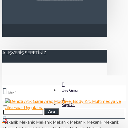
ALIŞVERIŞ SEPETINIZ
Üye Girişi
Menü
Kayıt Ol
Ara
0
Mekanik
Mekanik
Mekanik
Mekanik
Mekanik
Mekanik
Mekanik