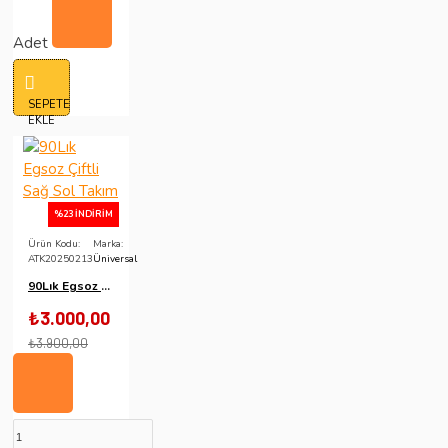
Adet
SEPETE
EKLE
%23 İNDIRIM
Ürün Kodu:
Marka:
ATK20250213
Üniversal
90Lık Egsoz Çiftli Sağ Sol Takım
₺3.000,00
₺3.900,00