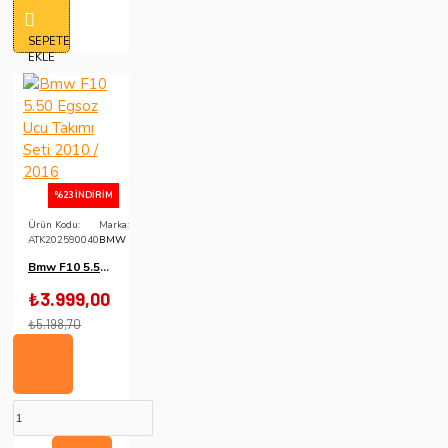
SEPETE
EKLE
%23 İNDIRIM
Ürün Kodu:
Marka:
ATK202590040
BMW
Bmw F10 5.50 Egsoz Ucu Takımı Seti 2010 / 2016
₺3.999,00
₺5.198,70