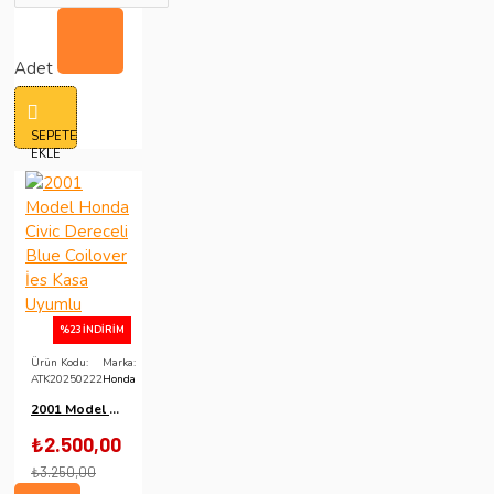
Adet
SEPETE
EKLE
%23 İNDIRIM
Ürün Kodu:
Marka:
ATK20250222
Honda
2001 Model Honda Civic Dereceli Blue Coilover İes Kasa Uyumlu
₺2.500,00
₺3.250,00