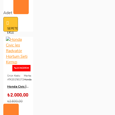
Adet
SEPETE
EKLE
%23 İNDIRIM
Ürün Kodu:
Marka:
ATK20250272
Honda
Honda Civic İes Radyatör Hortum Seti Kırmızı
₺2.000,00
₺2.600,00