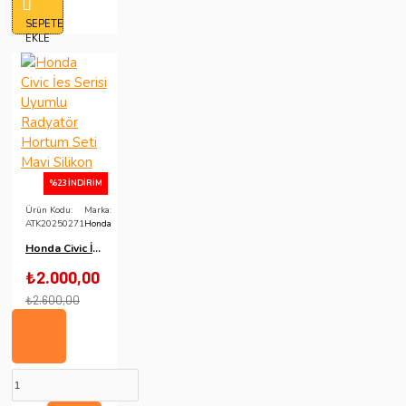
SEPETE
EKLE
%23 İNDIRIM
Ürün Kodu:
Marka:
ATK20250271
Honda
Honda Civic İes Serisi Uyumlu Radyatör Hortum Seti Mavi Silikon
₺2.000,00
₺2.600,00