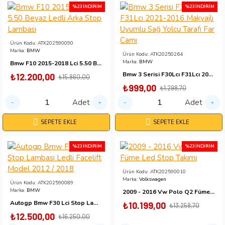
%23 İNDIRIM
%23 İNDIRIM
Ürün Kodu:
ATK202590090
Marka:
BMW
Ürün Kodu:
ATK20250264
Marka:
BMW
Bmw F10 2015-2018 Lci 5.50 Beyaz Ledli Arka Stop Lambası
Bmw 3 Serisi F30Lcı F31Lcı 2021-2016 Makyajlı Uyumlu Sağ Yolcu Tarafı Far Camı
₺12.200,00
₺15.860,00
₺999,00
₺1.298,70
Adet
Adet
SEPETE EKLE
SEPETE EKLE
%23 İNDIRIM
%23 İNDIRIM
Ürün Kodu:
ATK202590010
Marka:
Volkswagen
Ürün Kodu:
ATK202590089
Marka:
BMW
2009 - 2016 Vw Polo Q2 Füme Led Stop Takımı
Autogp Bmw F30 Lci Stop Lambası Ledli Facelift Model 2012 / 2018
₺10.199,00
₺13.258,70
₺12.500,00
₺16.250,00