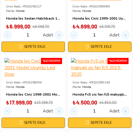
Ürün Kodu:
ATK20250217
Ürün Kodu:
ATK202590085
Marka:
Honda
Marka:
Honda
Honda İes Sedan Hatchback 1996-1998 Uyumlu Makyajsız Kasa Far Takımı
Honda İes Civic 1999-2001 Uyumlu Makyajlı Kasa Sedan Hatchback Uyumlu İthal Çin Ürünü Far Takımı
₺6.999,00
₺4.699,00
₺9.098,70
₺6.108,70
Adet
Adet
SEPETE EKLE
SEPETE EKLE
%23 İNDIRIM
%23 İNDIRIM
Ürün Kodu:
ATK20250054
Ürün Kodu:
ATK202590145
Marka:
Honda
Marka:
Honda
Honda İes Civic 1996-2001 Model Uyumlu Led Stop
Honda Fc5 sis farı fc5 makyajlı sis farı fc5 2019-2020
₺17.999,00
₺4.500,00
₺23.398,70
₺5.850,00
Adet
Adet
SEPETE EKLE
SEPETE EKLE