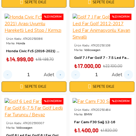
SEPETE EKLE
SEPETE EKLE
%23 İNDIRIM
%23 İNDIRIM
Ürün Kodu:
ATK20250086
Marka:
Honda
Ürün Kodu:
ATK20250108
Marka:
Volkswagen
Honda Civic Fc5 (2016-2021) Arası Uyumlu Hareketli Led Stop / Kırmızı
Golf 7 J Far Golf 7 - 7.5 Led Far Golf 2012-2017 Led Far Animasyonlu Kayan Sinyalli
₺14.999,00
₺19.498,70
₺17.000,00
₺22.100,00
Adet
Adet
SEPETE EKLE
SEPETE EKLE
%23 İNDIRIM
%23 İNDIRIM
Ürün Kodu:
ATK20250484
Marka:
BMW
Far Camı F30 Sağ 12-16
Ürün Kodu:
ATK202590007
Marka:
Volkswagen
₺1.400,00
₺1.820,00
Golf 6 Led Far Golf 6 J Far Golf 6-7.5 Far Golf Ledli Far Turuncu / Beyaz