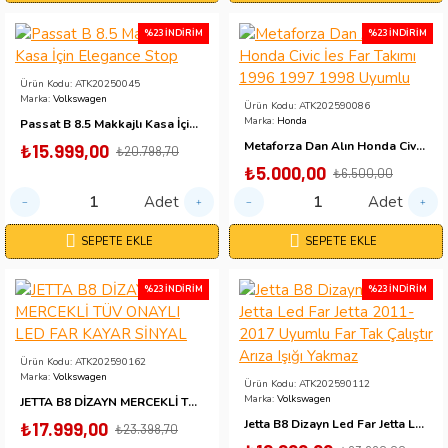
%23 İNDIRIM
%23 İNDIRIM
Ürün Kodu:
ATK20250045
Marka:
Volkswagen
Ürün Kodu:
ATK202590086
Marka:
Honda
Passat B 8.5 Makkajlı Kasa İçin Elegance Stop
Metaforza Dan Alın Honda Civic İes Far Takımı 1996 1997 1998 Uyumlu
₺15.999,00
₺20.798,70
₺5.000,00
₺6.500,00
Adet
Adet
SEPETE EKLE
SEPETE EKLE
%23 İNDIRIM
%23 İNDIRIM
Ürün Kodu:
ATK202590162
Marka:
Volkswagen
Ürün Kodu:
ATK202590112
Marka:
Volkswagen
JETTA B8 DİZAYN MERCEKLİ TÜV ONAYLI LED FAR KAYAR SİNYAL
Jetta B8 Dizayn Led Far Jetta Led Far Jetta 2011-2017 Uyumlu Far Tak Çalıştır Arıza Işığı Yakmaz
₺17.999,00
₺23.398,70