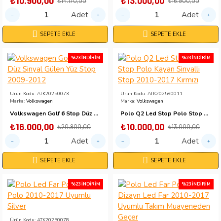
₺10.900,00
₺13.000,00
₺14.170,00
₺16.900,00
Adet
Adet
SEPETE EKLE
SEPETE EKLE
%23 İNDIRIM
%23 İNDIRIM
Ürün Kodu:
ATK20250073
Ürün Kodu:
ATK202590011
Marka:
Volkswagen
Marka:
Volkswagen
Volkswagen Golf 6 Stop Düz Sinyal Gülen Yüz Stop 2009-2012
Polo Q2 Led Stop Polo Stop Polo Kayan Sinyalli Stop 2010-2017 Kırmızı
₺16.000,00
₺10.000,00
₺20.800,00
₺13.000,00
Adet
Adet
SEPETE EKLE
SEPETE EKLE
%23 İNDIRIM
%23 İNDIRIM
Ürün Kodu:
ATK20250078