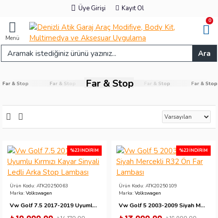
Üye Girişi
Kayıt Ol
0
Menü
Ara
Far & Stop
Stop
Far & Stop
Far & Stop
Far & Stop
Far & Stop
%23 İNDIRIM
%23 İNDIRIM
Ürün Kodu:
ATK20250063
Ürün Kodu:
ATK20250109
Marka:
Volkswagen
Marka:
Volkswagen
Vw Golf 7.5 2017-2019 Uyumlu Kırmızı Kayar Sinyali Ledli Arka Stop Lambası
Vw Golf 5 2003-2009 Siyah Mercekli R32 Ön Far Lambası