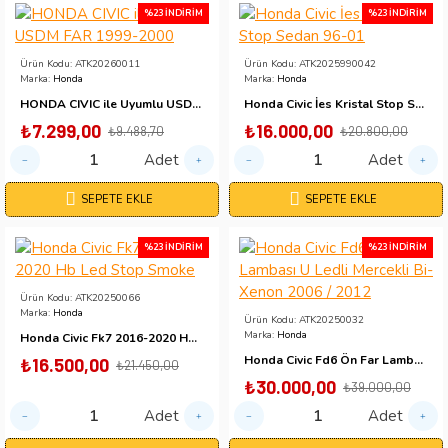
%23 İNDIRIM
%23 İNDIRIM
Ürün Kodu:
ATK20260011
Ürün Kodu:
ATK2025990042
Marka:
Honda
Marka:
Honda
HONDA CIVIC ile Uyumlu USDM FAR 1999-2000
Honda Civic İes Kristal Stop Sedan 96-01
₺7.299,00
₺16.000,00
₺9.488,70
₺20.800,00
Adet
Adet
SEPETE EKLE
SEPETE EKLE
%23 İNDIRIM
%23 İNDIRIM
Ürün Kodu:
ATK20250066
Marka:
Honda
Ürün Kodu:
ATK20250032
Marka:
Honda
Honda Civic Fk7 2016-2020 Hb Led Stop Smoke
Honda Civic Fd6 Ön Far Lambası U Ledli Mercekli Bi-Xenon 2006 / 2012
₺16.500,00
₺21.450,00
₺30.000,00
₺39.000,00
Adet
Adet