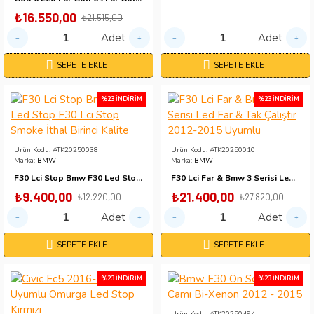
₺16.550,00
₺21.515,00
Adet
Adet
SEPETE EKLE
SEPETE EKLE
%23 İNDIRIM
%23 İNDIRIM
Ürün Kodu:
ATK20250038
Ürün Kodu:
ATK20250010
Marka:
BMW
Marka:
BMW
F30 Lci Stop Bmw F30 Led Stop F30 Lci Stop Smoke İthal Birinci Kalite
F30 Lci Far & Bmw 3 Serisi Led Far & Tak Çalıştır 2012-2015 Uyumlu
₺9.400,00
₺21.400,00
₺12.220,00
₺27.820,00
Adet
Adet
SEPETE EKLE
SEPETE EKLE
%23 İNDIRIM
%23 İNDIRIM