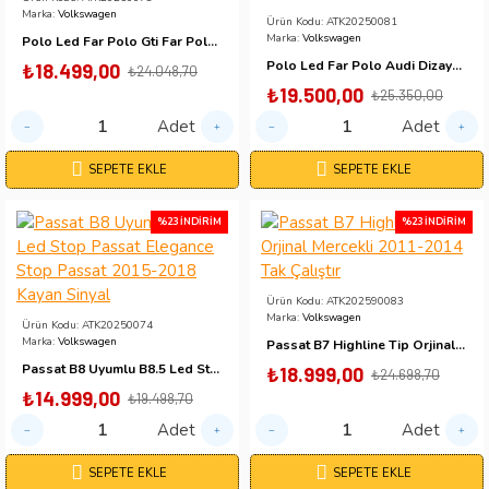
Marka:
Volkswagen
Ürün Kodu:
ATK20250081
Marka:
Volkswagen
Polo Led Far Polo Gti Far Polo 2010-2017 Uyumlu Silver
Polo Led Far Polo Audi Dizayn Led Far 2010-2017 Uyumlu Takım Muayeneden Geçer
₺18.499,00
₺24.048,70
₺19.500,00
₺25.350,00
Adet
Adet
SEPETE EKLE
SEPETE EKLE
%23 İNDIRIM
%23 İNDIRIM
Ürün Kodu:
ATK202590083
Marka:
Volkswagen
Ürün Kodu:
ATK20250074
Marka:
Volkswagen
Passat B7 Highline Tip Orjinal Mercekli 2011-2014 Tak Çalıştır
Passat B8 Uyumlu B8.5 Led Stop Passat Elegance Stop Passat 2015-2018 Kayan Sinyal
₺18.999,00
₺24.698,70
₺14.999,00
₺19.498,70
Adet
Adet
SEPETE EKLE
SEPETE EKLE