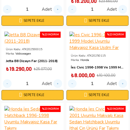
₺18.200,00
₺23.660,00
Adet
Adet
SEPETE EKLE
SEPETE EKLE
%23 İNDIRIM
%23 İNDIRIM
Ürün Kodu:
ATK202590015
Marka:
Volkswagen
Ürün Kodu:
ATK20250115
Marka:
Honda
Jetta B8 Dizayn Far (2011-2018)
İes Civic 1996-1998 Ve 1999 Model Uyumlu Makyajsız Kasa Usdm Far
₺19.290,00
₺25.077,00
₺8.000,00
₺10.400,00
Adet
Adet
SEPETE EKLE
SEPETE EKLE
%23 İNDIRIM
%23 İNDIRIM