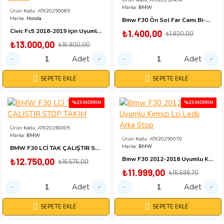
Ürün Kodu:
ATK20250494
Marka:
BMW
Ürün Kodu:
ATK20250085
Marka:
Honda
Bmw F30 Ön Sol Far Camı Bi-Xenon 2012 - 2015
Civic Fc5 2016-2019 Için Uyumlu Omurga Led Stop Kirmizi
₺1.400,00
₺1.820,00
₺13.000,00
₺16.900,00
Adet
Adet
SEPETE EKLE
SEPETE EKLE
%23 İNDIRIM
%23 İNDIRIM
Ürün Kodu:
ATK20260005
Marka:
BMW
Ürün Kodu:
ATK20250070
Marka:
BMW
BMW F30 LCİ TAK ÇALIŞTIR STOP TAKIM
Bmw F30 2012-2018 Uyumlu Kırmızı Lci Ledli Arka Stop
₺12.750,00
₺16.575,00
₺11.999,00
₺15.598,70
Adet
Adet
SEPETE EKLE
SEPETE EKLE