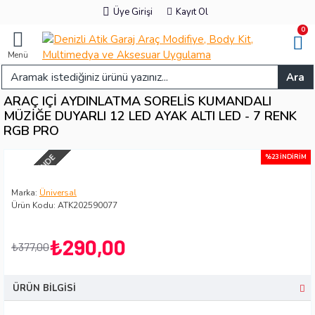
Üye Girişi
Kayıt Ol
0
Menü
Ara
ARAÇ IÇI AYDINLATMA SORELIS KUMANDALI
MÜZIĞE DUYARLI 12 LED AYAK ALTI LED - 7 RENK
RGB PRO
2-3 GÜN IÇINDE
%23 İNDIRIM
Marka:
Üniversal
Ürün Kodu:
ATK202590077
₺290,00
₺377,00
ÜRÜN BILGISI