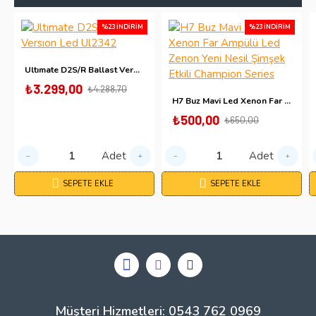
%23 İNDIRIM
%23 İNDIRIM
Ultımate D2S/R Ballast Versıon Led Ul2342
₺3.299,00
₺4.288,70
H7 Buz Mavi Led Xenon Far Ampülü Led Zenon Yeni Nesil Şimşek Etkili Champion Series
₺500,00
₺650,00
Adet
Adet
SEPETE EKLE
SEPETE EKLE
Müşteri Hizmetleri: 0543 762 0969