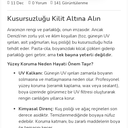
11
Dec
0 Yorum
141 Görüntülenme
Kusursuzluğu Kilit Altına Alın
Aracınızın rengi ve parlaklığı, onun imzasıdır. Ancak
Denizli’nin zorlu yol ve iklim koşulları (toz, güneşin UV
ışınları, asit yağmurları, kuş pisliği) bu kusursuzluğu hızla
tehdit eder. Pasta-cila, boyanızdaki kılcal çizikleri giderip
parlaklığı geri getirir, ama
tek başına yeterli değildir.
Yüzey Koruma Neden Hayati Önem Taşır?
UV Kalkanı:
Güneşin UV ışınları zamanla boyanın
solmasına ve matlaşmasına neden olur. Profesyonel
yüzey koruma (seramik kaplama, wax veya sealant),
boya üzerinde görünmez bir UV filtresi oluşturarak
rengin canlılığını yıllarca korur.
Kimyasal Direnç:
Kuş pisliği ve ağaç reçineleri son
derece asidiktir. Temizlenmediğinde boyaya nüfuz
edebilir. Koruma katmanı, bu zararlı maddelerin boya
ile temasını keser.