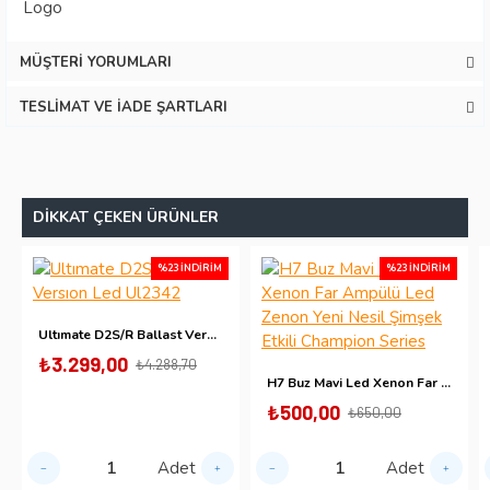
Logo
MÜŞTERI YORUMLARI
TESLIMAT VE İADE ŞARTLARI
DIKKAT ÇEKEN ÜRÜNLER
%23 İNDIRIM
%23 İNDIRIM
Ultımate D2S/R Ballast Versıon Led Ul2342
₺3.299,00
₺4.288,70
H7 Buz Mavi Led Xenon Far Ampülü Led Zenon Yeni Nesil Şimşek Etkili Champion Series
₺500,00
₺650,00
Adet
Adet