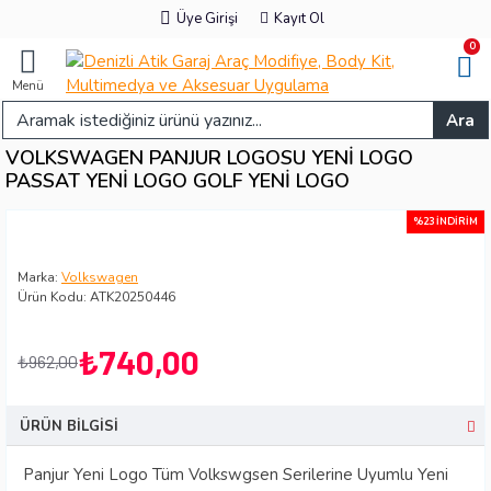
Üye Girişi
Kayıt Ol
0
Menü
Ara
VOLKSWAGEN PANJUR LOGOSU YENI LOGO
PASSAT YENI LOGO GOLF YENI LOGO
%23 İNDIRIM
Marka:
Volkswagen
Ürün Kodu:
ATK20250446
₺740,00
₺962,00
ÜRÜN BILGISI
Panjur Yeni Logo Tüm Volkswgsen Serilerine Uyumlu Yeni