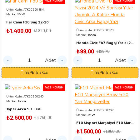
%23 İNDIRIM
%23 İNDIRIM
Ürün Kodu:
ATK20250484
Marka:
BMW
Far Camı F30 Sağ 12-16
₺1.400,00
₺1.820,00
Ürün Kodu:
ATK20250120
Marka:
Honda
Honda Civic Fb7 Bagaj Yazısı 2014 Ve Sonrası Yıllar Uyumlu A Kalite Honda Civic Arka Bagaj Yazı
₺99,00
₺128,70
Adet
Adet
SEPETE EKLE
SEPETE EKLE
%23 İNDIRIM
%23 İNDIRIM
Ürün Kodu:
ATK20250240
Marka:
Honda
Typer Arka Sis Ledi
Ürün Kodu:
ATK20250202
Marka:
BMW
₺2.500,00
₺3.250,00
F10 Msport Marşbiyel F10 Marşbiyel Bmw 5.20 Yan Marşbiyeller
₺1.500,00
₺1.950,00