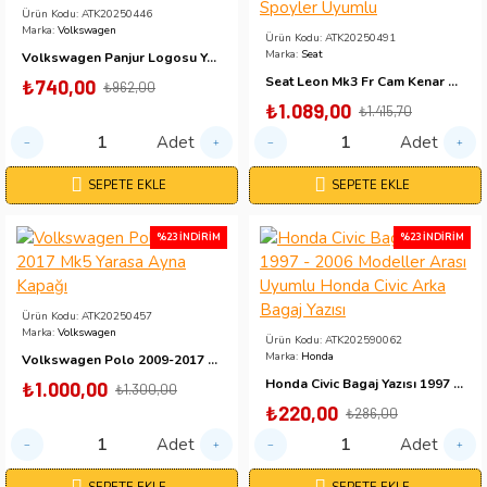
Ürün Kodu:
ATK20250446
Marka:
Volkswagen
Ürün Kodu:
ATK20250491
Marka:
Seat
Volkswagen Panjur Logosu Yeni Logo Passat Yeni Logo Golf Yeni Logo
Seat Leon Mk3 Fr Cam Kenar Çıtası Piona Black Spoiler 2012 - 2019 Spoyler Uyumlu
₺740,00
₺962,00
₺1.089,00
₺1.415,70
Adet
Adet
SEPETE EKLE
SEPETE EKLE
%23 İNDIRIM
%23 İNDIRIM
Ürün Kodu:
ATK20250457
Marka:
Volkswagen
Ürün Kodu:
ATK202590062
Marka:
Honda
Volkswagen Polo 2009-2017 Mk5 Yarasa Ayna Kapağı
Honda Civic Bagaj Yazısı 1997 - 2006 Modeller Arası Uyumlu Honda Civic Arka Bagaj Yazısı
₺1.000,00
₺1.300,00
₺220,00
₺286,00
Adet
Adet