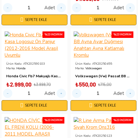
Adet
Adet
SEPETE EKLE
SEPETE EKLE
%23 İNDIRIM
%23 İNDIRIM
Ürün Kodu:
ATK202590103
Ürün Kodu:
ATK20250455
Marka:
Honda
Marka:
Volkswagen
Honda Civic Fb7 Makyajlı Kasa Logosuz Ön Panjur (2012-2016 Model Arası) Uyumlu
Volkswagen (Vw) Passat B8 Ayna Ayar Düğmesi Anahtarı Ayna Katlamalı Kromlu
₺2.999,00
₺550,00
₺3.898,70
₺715,00
Adet
Adet
SEPETE EKLE
SEPETE EKLE
%23 İNDIRIM
%23 İNDIRIM
Ürün Kodu:
ATK20250123