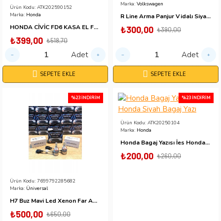
Marka:
Volkswagen
Ürün Kodu:
ATK202590152
Marka:
Honda
R Line Arma Panjur Vidalı Siyah Krom Ons316
HONDA CİVİC FD6 KASA EL FRENİ KOLU (2006-2011 MODEL ARASI)
₺300,00
₺390,00
₺399,00
₺518,70
Adet
Adet
SEPETE EKLE
SEPETE EKLE
%23 İNDIRIM
%23 İNDIRIM
Ürün Kodu:
ATK20250104
Marka:
Honda
Honda Bagaj Yazısı İes Honda Siyah Bagaj Yazı
₺200,00
₺260,00
Ürün Kodu:
7699792285682
Marka:
Üniversal
H7 Buz Mavi Led Xenon Far Ampülü Led Zenon Yeni Nesil Şimşek Etkili Champion Series
₺500,00
₺650,00