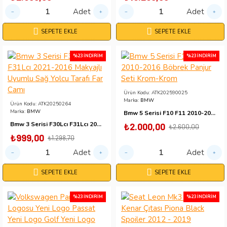
Adet
Adet
SEPETE EKLE
SEPETE EKLE
%23 İNDIRIM
%23 İNDIRIM
Ürün Kodu:
ATK202590025
Marka:
BMW
Ürün Kodu:
ATK20250264
Marka:
BMW
Bmw 5 Serisi F10 F11 2010-2016 Böbrek Panjur Seti Krom-Krom
Bmw 3 Serisi F30Lcı F31Lcı 2021-2016 Makyajlı Uyumlu Sağ Yolcu Tarafı Far Camı
₺2.000,00
₺2.600,00
₺999,00
₺1.298,70
Adet
Adet
SEPETE EKLE
SEPETE EKLE
%23 İNDIRIM
%23 İNDIRIM