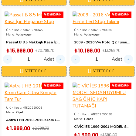
SEPETE EKLE
SEPETE EKLE
%23 İNDIRIM
%23 İNDIRIM
Ürün Kodu:
ATK20250045
Ürün Kodu:
ATK202590010
Marka:
Volkswagen
Marka:
Volkswagen
Passat B 8.5 Makkajlı Kasa İçin Elegance Stop
2009 - 2016 Vw Polo Q2 Füme Led Stop Takımı
₺15.999,00
₺10.199,00
₺20.798,70
₺13.258,70
Adet
Adet
SEPETE EKLE
SEPETE EKLE
%23 İNDIRIM
%23 İNDIRIM
Ürün Kodu:
ATK20260003
Marka:
Opel
Ürün Kodu:
ATK202590169
Marka:
Honda
Astra J HB 2010-2015 Krom Cam Çıtası Komple Tam Tur
CİVİC İES 1996-2001 MODEL SEDAN UYUMLU SAĞ ÖN İÇ KAPI TUTAMAĞI
₺1.999,00
₺2.598,70
₺1.300,00
₺1.690,00