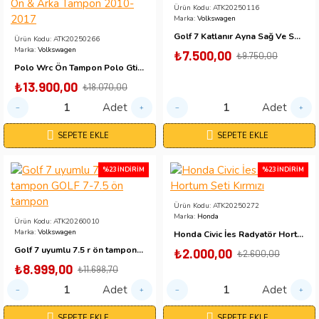
Ürün Kodu:
ATK20250116
Marka:
Volkswagen
Golf 7 Katlanır Ayna Sağ Ve Sol Takım Ledli Model
Ürün Kodu:
ATK20250266
Marka:
Volkswagen
₺7.500,00
₺9.750,00
Polo Wrc Ön Tampon Polo Gti Arka Tampon Polo Ön & Arka Tampon 2010-2017
₺13.900,00
₺18.070,00
Adet
Adet
SEPETE EKLE
SEPETE EKLE
%23 İNDIRIM
%23 İNDIRIM
Ürün Kodu:
ATK20250272
Marka:
Honda
Ürün Kodu:
ATK20260010
Marka:
Volkswagen
Honda Civic İes Radyatör Hortum Seti Kırmızı
Golf 7 uyumlu 7.5 r ön tampon GOLF 7-7.5 ön tampon
₺2.000,00
₺2.600,00
₺8.999,00
₺11.698,70
Adet
Adet
SEPETE EKLE
SEPETE EKLE