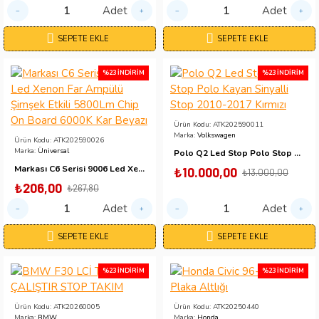
Adet
Adet
SEPETE EKLE
SEPETE EKLE
%23 İNDIRIM
%23 İNDIRIM
Ürün Kodu:
ATK202590011
Marka:
Volkswagen
Ürün Kodu:
ATK202590026
Marka:
Üniversal
Polo Q2 Led Stop Polo Stop Polo Kayan Sinyalli Stop 2010-2017 Kırmızı
Markası C6 Serisi 9006 Led Xenon Far Ampülü Şimşek Etkili 5800Lm Chip On Board 6000K Kar Beyazı
₺10.000,00
₺13.000,00
₺206,00
₺267,80
Adet
Adet
SEPETE EKLE
SEPETE EKLE
%23 İNDIRIM
%23 İNDIRIM
Ürün Kodu:
ATK20260005
Ürün Kodu:
ATK20250440
Marka:
BMW
Marka:
Honda