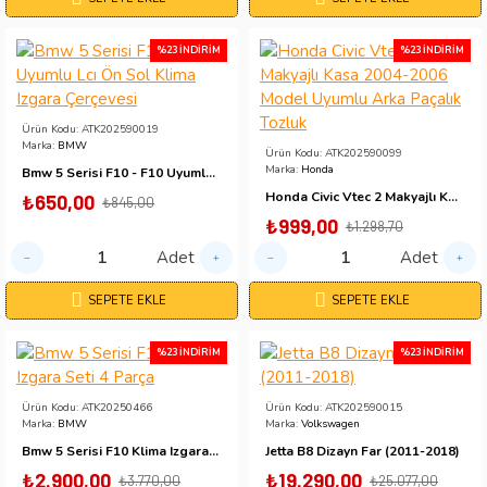
%23 İNDIRIM
%23 İNDIRIM
Ürün Kodu:
ATK202590019
Marka:
BMW
Ürün Kodu:
ATK202590099
Marka:
Honda
Bmw 5 Serisi F10 - F10 Uyumlu Lcı Ön Sol Klima Izgara Çerçevesi
Honda Civic Vtec 2 Makyajlı Kasa 2004-2006 Model Uyumlu Arka Paçalık Tozluk
₺650,00
₺845,00
₺999,00
₺1.298,70
Adet
Adet
SEPETE EKLE
SEPETE EKLE
%23 İNDIRIM
%23 İNDIRIM
Ürün Kodu:
ATK20250466
Ürün Kodu:
ATK202590015
Marka:
BMW
Marka:
Volkswagen
Bmw 5 Serisi F10 Klima Izgara Seti 4 Parça
Jetta B8 Dizayn Far (2011-2018)
₺2.900,00
₺19.290,00
₺3.770,00
₺25.077,00