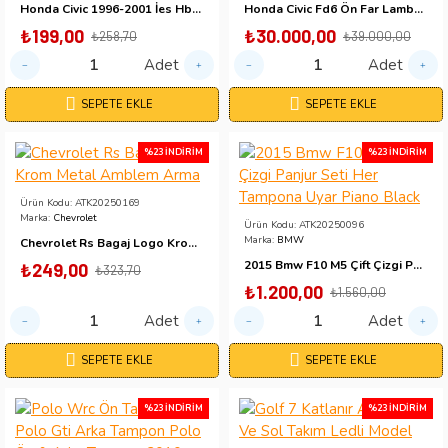
Honda Civic 1996-2001 İes Hb-Sedan Kol Dayama Düğme Kapakları (1 Adet)
Honda Civic Fd6 Ön Far Lambası U Ledli Mercekli Bi-Xenon 2006 / 2012
₺199,00
₺30.000,00
₺258,70
₺39.000,00
Adet
Adet
SEPETE EKLE
SEPETE EKLE
%23 İNDIRIM
%23 İNDIRIM
Ürün Kodu:
ATK20250169
Marka:
Chevrolet
Ürün Kodu:
ATK20250096
Marka:
BMW
Chevrolet Rs Bagaj Logo Krom Metal Amblem Arma
2015 Bmw F10 M5 Çift Çizgi Panjur Seti Her Tampona Uyar Piano Black
₺249,00
₺323,70
₺1.200,00
₺1.560,00
Adet
Adet
SEPETE EKLE
SEPETE EKLE
%23 İNDIRIM
%23 İNDIRIM