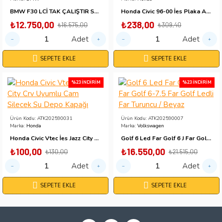
BMW F30 LCİ TAK ÇALIŞTIR STOP TAKIM
Honda Civic 96-00 İes Plaka Altlığı
₺12.750,00
₺238,00
₺16.575,00
₺309,40
Adet
Adet
SEPETE EKLE
SEPETE EKLE
%23 İNDIRIM
%23 İNDIRIM
Ürün Kodu:
ATK202590031
Ürün Kodu:
ATK202590007
Marka:
Honda
Marka:
Volkswagen
Honda Civic Vtec İes Jazz City Crv Uyumlu Cam Silecek Su Depo Kapağı
Golf 6 Led Far Golf 6 J Far Golf 6-7.5 Far Golf Ledli Far Turuncu / Beyaz
₺100,00
₺16.550,00
₺130,00
₺21.515,00
Adet
Adet
SEPETE EKLE
SEPETE EKLE