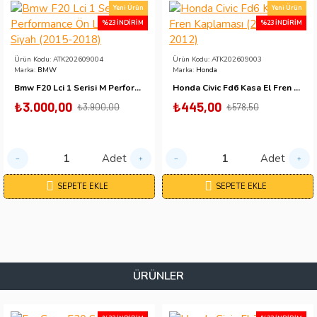
Yeni Ürün
Yeni Ürün
%23 İNDIRIM
%23 İNDIRIM
Ürün Kodu:
ATK202609004
Ürün Kodu:
ATK202609003
Marka:
BMW
Marka:
Honda
Bmw F20 Lci 1 Serisi M Performance Ön Lip Parlak Siyah (2015-2018)
Honda Civic Fd6 Kasa El Fren Kaplaması (2007-2012)
₺3.000,00
₺445,00
₺3.900,00
₺578,50
Adet
Adet
SEPETE EKLE
SEPETE EKLE
ÜRÜNLER